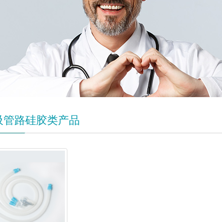
吸管路硅胶类产品