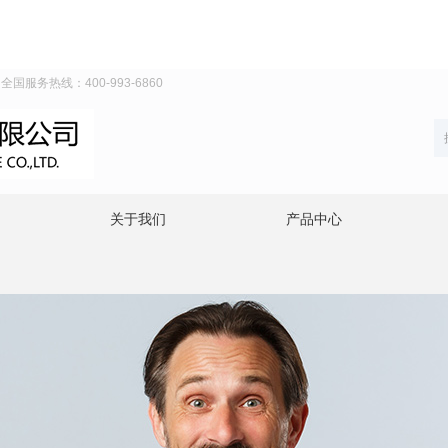
服务热线：400-993-6860
关于我们
产品中心