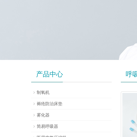
产品中心
呼
制氧机
褥疮防治床垫
雾化器
简易呼吸器