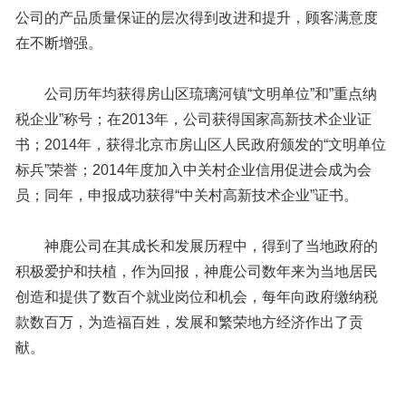
公司的产品质量保证的层次得到改进和提升，顾客满意度
在不断增强。
公司历年均获得房山区琉璃河镇“文明单位”和”重点纳
税企业”称号；在2013年，公司获得国家高新技术企业证
书；2014年，获得北京市房山区人民政府颁发的“文明单位
标兵”荣誉；2014年度加入中关村企业信用促进会成为会
员；同年，申报成功获得“中关村高新技术企业”证书。
神鹿公司在其成长和发展历程中，得到了当地政府的
积极爱护和扶植，作为回报，神鹿公司数年来为当地居民
创造和提供了数百个就业岗位和机会，每年向政府缴纳税
款数百万，为造福百姓，发展和繁荣地方经济作出了贡
献。