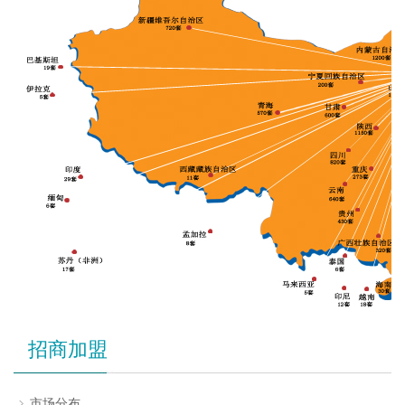
招商加盟
市场分布