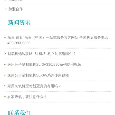
加盟合作
新闻资讯
乐鱼·体育-乐鱼（中国）一站式服务官方网站 全国售后服务电话
400-993-6860
制氧机选购攻略| 3L机/5L机？到底选哪个？
医用分子筛制氧机SL-3A330/530系列使用视频
医用分子筛制氧机SL-3W系列使用视频
家用制氧机应对新冠真的有用吗？
在家吸氧，要注意什么？
联系我们