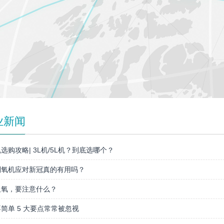
业新闻
选购攻略| 3L机/5L机？到底选哪个？
制氧机应对新冠真的有用吗？
吸氧，要注意什么？
简单 5 大要点常常被忽视