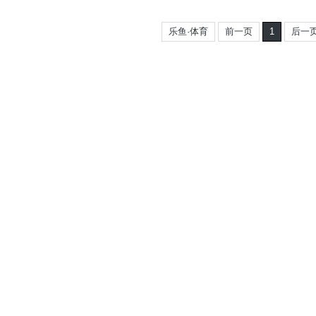
乐鱼·体育
前一页
1
后一