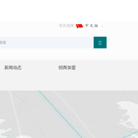
语言选择:
新闻动态
招商加盟