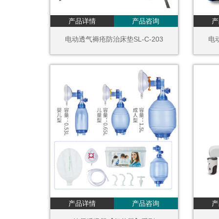
产品详情
产品咨询
产
电动透气褥疮防治床垫SL-C-203
电动
产品详情
产品咨询
产