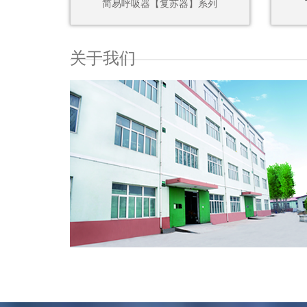
简易呼吸器【复苏器】系列
关于我们