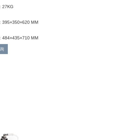
27KG
95×350×620 MM
84×435×710 MM
询