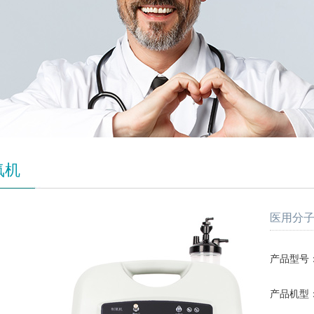
氧机
医用分子筛制
产品型号：SL
产品机型：